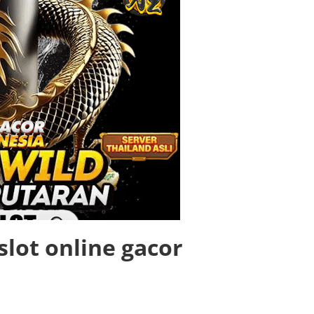
slot online gacor