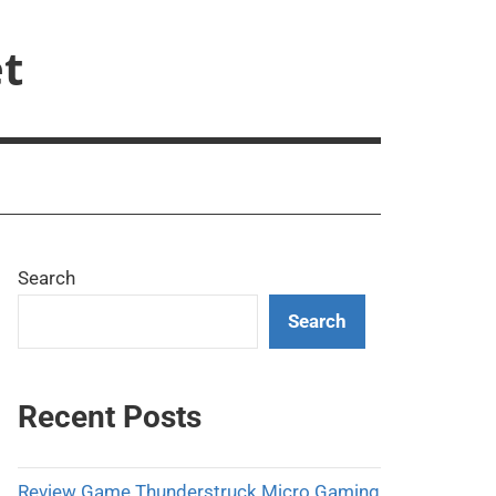
et
Search
Search
Recent Posts
Review Game Thunderstruck Micro Gaming