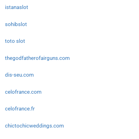
istanaslot
sohibslot
toto slot
thegodfatherofairguns.com
dis-seu.com
celofrance.com
celofrance.fr
chictochicweddings.com