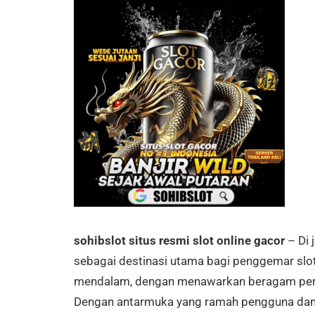
sohibslot situs resmi slot online gacor
– Di 
sebagai destinasi utama bagi penggemar slo
mendalam, dengan menawarkan beragam perma
Dengan antarmuka yang ramah pengguna dan 