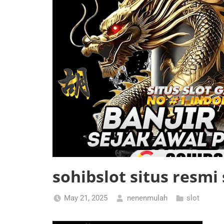
sohibslot situs resmi 
May 21, 2025
nenenmulah
slot