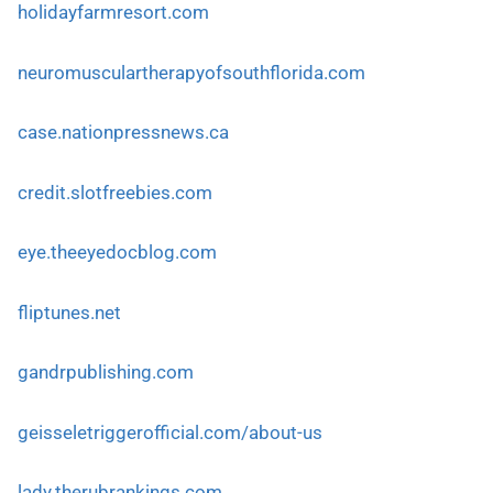
holidayfarmresort.com
neuromusculartherapyofsouthflorida.com
case.nationpressnews.ca
credit.slotfreebies.com
eye.theeyedocblog.com
fliptunes.net
gandrpublishing.com
geisseletriggerofficial.com/about-us
lady.therubrankings.com