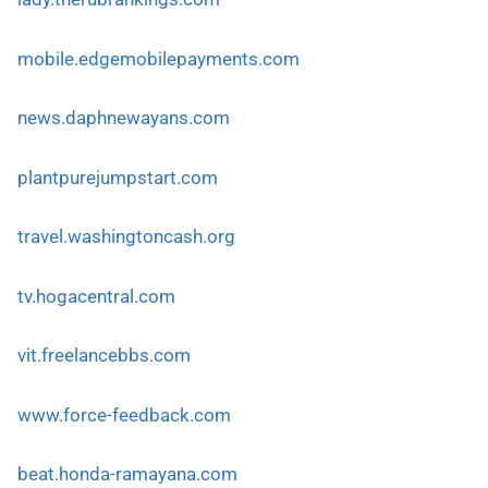
mobile.edgemobilepayments.com
news.daphnewayans.com
plantpurejumpstart.com
travel.washingtoncash.org
tv.hogacentral.com
vit.freelancebbs.com
www.force-feedback.com
beat.honda-ramayana.com