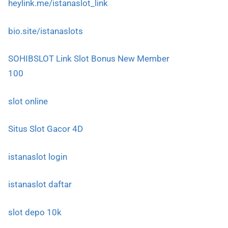
heylink.me/istanaslot_link
bio.site/istanaslots
SOHIBSLOT Link Slot Bonus New Member
100
slot online
Situs Slot Gacor 4D
istanaslot login
istanaslot daftar
slot depo 10k