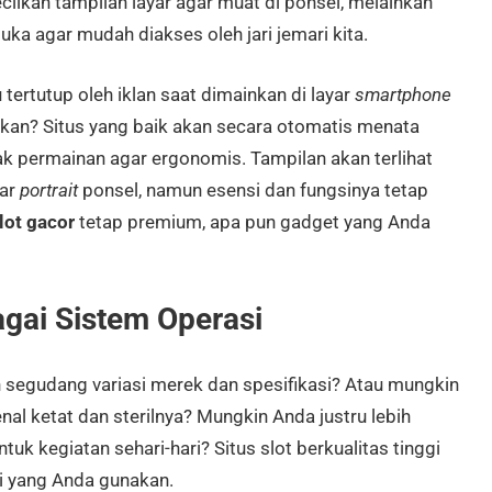
ilkan tampilan layar agar muat di ponsel, melainkan
 agar mudah diakses oleh jari jemari kita.
u tertutup oleh iklan saat dimainkan di layar
smartphone
kan? Situs yang baik akan secara otomatis menata
tak permainan agar ergonomis. Tampilan akan terlihat
yar
portrait
ponsel, namun esensi dan fungsinya tetap
lot gacor
tetap premium, apa pun gadget yang Anda
gai Sistem Operasi
segudang variasi merek dan spesifikasi? Atau mungkin
al ketat dan sterilnya? Mungkin Anda justru lebih
 kegiatan sehari-hari? Situs slot berkualitas tinggi
 yang Anda gunakan.