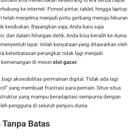
ustahil kita menemukan seseorang di era serba cepat
rhubung ke internet. Ponsel pintar, tablet, hingga laptop
an telah menjelma menjadi pintu gerbang menuju hiburan
ik kesibukan. Bayangkan saja, Anda baru saja
r, dan dalam hitungan detik, Anda bisa beralih ke dunia
enyentuh layar. Inilah kenyataan yang ditawarkan oleh
a keterbatasan perangkat tidak lagi menjadi
u kemenangan di mesin
slot gacor
.
 bagi aksesibilitas permainan digital. Tidak ada lagi
 kecil” yang membuat frustrasi para pemain. Situs-situs
rastruktur yang mampu beradaptasi sempurna dengan
oleh pengguna di seluruh penjuru dunia.
 Tanpa Batas