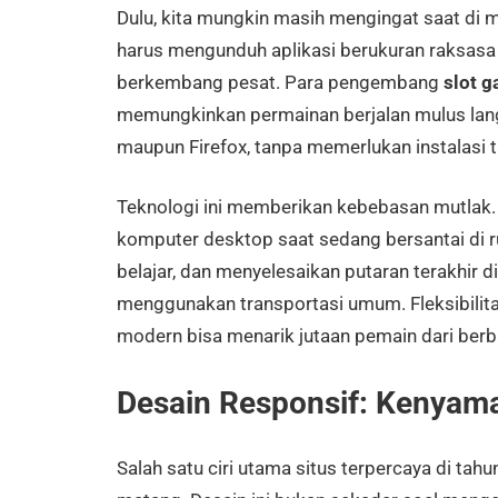
Dulu, kita mungkin masih mengingat saat di 
harus mengunduh aplikasi berukuran raksasa
berkembang pesat. Para pengembang
slot g
memungkinkan permainan berjalan mulus langs
maupun Firefox, tanpa memerlukan instalasi
Teknologi ini memberikan kebebasan mutlak.
komputer desktop saat sedang bersantai di r
belajar, dan menyelesaikan putaran terakhir 
menggunakan transportasi umum. Fleksibilitas
modern bisa menarik jutaan pemain dari berb
Desain Responsif: Kenyama
Salah satu ciri utama situs terpercaya di ta