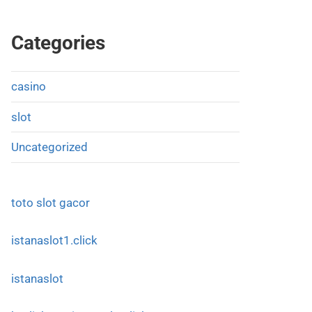
Categories
casino
slot
Uncategorized
toto slot gacor
istanaslot1.click
istanaslot