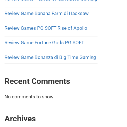
Review Game Banana Farm di Hacksaw
Review Games PG SOFT Rise of Apollo
Review Game Fortune Gods PG SOFT
Review Game Bonanza di Big Time Gaming
Recent Comments
No comments to show.
Archives