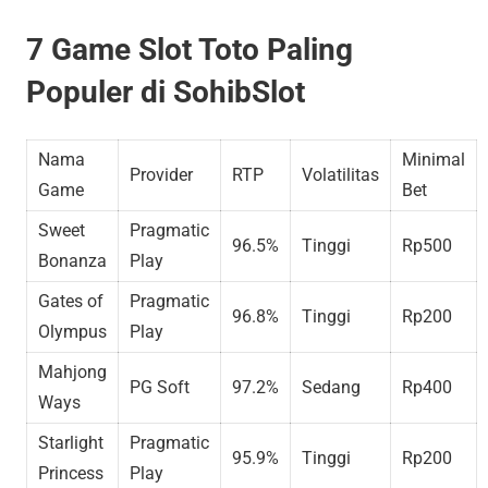
7 Game Slot Toto Paling
Populer di SohibSlot
Nama
Minimal
Provider
RTP
Volatilitas
Game
Bet
Sweet
Pragmatic
96.5%
Tinggi
Rp500
Bonanza
Play
Gates of
Pragmatic
96.8%
Tinggi
Rp200
Olympus
Play
Mahjong
PG Soft
97.2%
Sedang
Rp400
Ways
Starlight
Pragmatic
95.9%
Tinggi
Rp200
Princess
Play