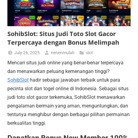
SohibSlot: Situs Judi Toto Slot Gacor
Terpercaya dengan Bonus Melimpah
July 26, 2025
nenenmulah
slot
Mencari situs judi online yang benar-benar terpercaya
dan menawarkan peluang kemenangan tinggi?
SohibSlot
hadir sebagai jawaban terbaik untuk para
pecinta slot dan togel online di Indonesia. Sebagai situs
judi toto slot gacor terkemuka, SohibSlot menawarkan
pengalaman bermain yang aman, menguntungkan, dan
tentunya menghibur dengan berbagai pilihan permainan
berkualitas tinggi.