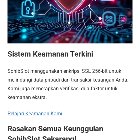
Sistem Keamanan Terkini
SohibSlot menggunakan enkripsi SSL 256-bit untuk
melindungi data pribadi dan transaksi keuangan Anda.
Kami juga menerapkan verifikasi dua faktor untuk
keamanan ekstra.
Pelajari Keamanan Kami
Rasakan Semua Keunggulan
SohibSlot Sekarang!