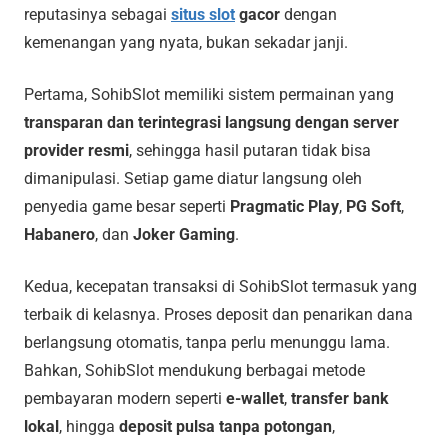
reputasinya sebagai
situs slot
gacor
dengan
kemenangan yang nyata, bukan sekadar janji.
Pertama, SohibSlot memiliki sistem permainan yang
transparan dan terintegrasi langsung dengan server
provider resmi
, sehingga hasil putaran tidak bisa
dimanipulasi. Setiap game diatur langsung oleh
penyedia game besar seperti
Pragmatic Play
,
PG Soft
,
Habanero
, dan
Joker Gaming
.
Kedua, kecepatan transaksi di SohibSlot termasuk yang
terbaik di kelasnya. Proses deposit dan penarikan dana
berlangsung otomatis, tanpa perlu menunggu lama.
Bahkan, SohibSlot mendukung berbagai metode
pembayaran modern seperti
e-wallet
,
transfer bank
lokal
, hingga
deposit pulsa tanpa potongan
,