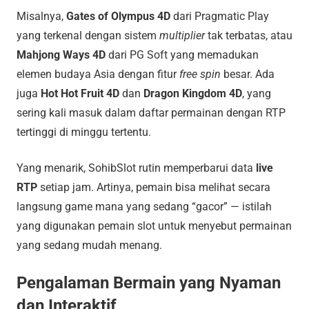
Misalnya,
Gates of Olympus 4D
dari Pragmatic Play
yang terkenal dengan sistem
multiplier
tak terbatas, atau
Mahjong Ways 4D
dari PG Soft yang memadukan
elemen budaya Asia dengan fitur
free spin
besar. Ada
juga
Hot Hot Fruit 4D
dan
Dragon Kingdom 4D
, yang
sering kali masuk dalam daftar permainan dengan RTP
tertinggi di minggu tertentu.
Yang menarik, SohibSlot rutin memperbarui data
live
RTP
setiap jam. Artinya, pemain bisa melihat secara
langsung game mana yang sedang “gacor” — istilah
yang digunakan pemain slot untuk menyebut permainan
yang sedang mudah menang.
Pengalaman Bermain yang Nyaman
dan Interaktif