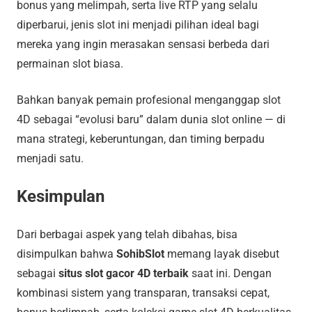
bonus yang melimpah, serta live RTP yang selalu
diperbarui, jenis slot ini menjadi pilihan ideal bagi
mereka yang ingin merasakan sensasi berbeda dari
permainan slot biasa.
Bahkan banyak pemain profesional menganggap slot
4D sebagai “evolusi baru” dalam dunia slot online — di
mana strategi, keberuntungan, dan timing berpadu
menjadi satu.
Kesimpulan
Dari berbagai aspek yang telah dibahas, bisa
disimpulkan bahwa
SohibSlot
memang layak disebut
sebagai
situs slot gacor 4D terbaik
saat ini. Dengan
kombinasi sistem yang transparan, transaksi cepat,