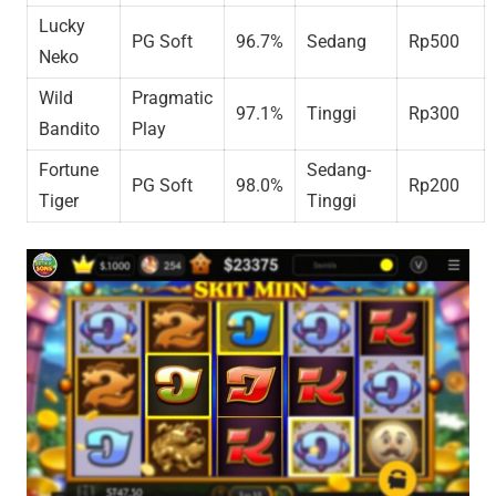
Lucky
PG Soft
96.7%
Sedang
Rp500
Neko
Wild
Pragmatic
97.1%
Tinggi
Rp300
Bandito
Play
Fortune
Sedang-
PG Soft
98.0%
Rp200
Tiger
Tinggi