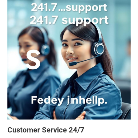
Customer Service 24/7