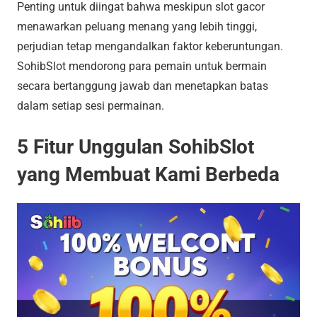
Penting untuk diingat bahwa meskipun slot gacor
menawarkan peluang menang yang lebih tinggi,
perjudian tetap mengandalkan faktor keberuntungan.
SohibSlot mendorong para pemain untuk bermain
secara bertanggung jawab dan menetapkan batas
dalam setiap sesi permainan.
5 Fitur Unggulan SohibSlot
yang Membuat Kami Berbeda