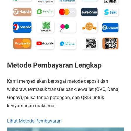
Metode Pembayaran Lengkap
Kami menyediakan berbagai metode deposit dan
withdraw, termasuk transfer bank, e-wallet (OVO, Dana,
Gopay), pulsa tanpa potongan, dan QRIS untuk
kenyamanan maksimal.
Lihat Metode Pembayaran