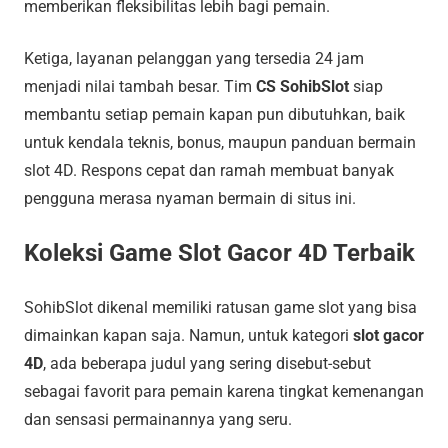
memberikan fleksibilitas lebih bagi pemain.
Ketiga, layanan pelanggan yang tersedia 24 jam
menjadi nilai tambah besar. Tim
CS SohibSlot
siap
membantu setiap pemain kapan pun dibutuhkan, baik
untuk kendala teknis, bonus, maupun panduan bermain
slot 4D. Respons cepat dan ramah membuat banyak
pengguna merasa nyaman bermain di situs ini.
Koleksi Game Slot Gacor 4D Terbaik
SohibSlot dikenal memiliki ratusan game slot yang bisa
dimainkan kapan saja. Namun, untuk kategori
slot gacor
4D
, ada beberapa judul yang sering disebut-sebut
sebagai favorit para pemain karena tingkat kemenangan
dan sensasi permainannya yang seru.